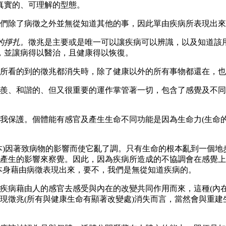
真實的、可理解的型態。
們除了病徵之外並無從知道其他的事，因此單由疾病所表現出來
的掙扎。
徵兆是主要或是唯一可以讓疾病可以辨識，以及知道該
，並讓病得以醫治，且健康得以恢復。
所看的到的徵兆都消失時，除了健康以外的所有事物都還在，也
羨、和諧的、但又很重要的運作掌管著一切，包含了感覺及不同
我保護。個體能有感官及產生生命不同功能是因為生命力
(
生命
本
)
因著致病物的影響而使它亂了調。只有生命的根本亂到一個地
產生的影響來察覺。因此，因為疾病所造成的不協調會在感覺上
本身藉由病徵表現出來，要不，我們是無從知道疾病的。
疾病藉由人的感官去感受與內在的改變共同作用而來，這種
(
內
現徵兆
(
所有與健康生命有顯著改變處
)
消失而言，當然會與重建