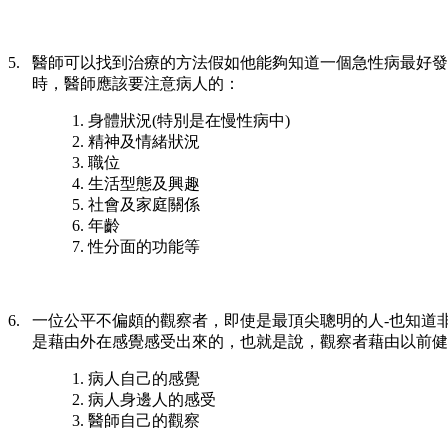
5.
醫師可以找到治療的方法假如他能夠知道一個急性病最好發
時，醫師應該要注意病人的：
身體狀況
(
特別是在慢性病中
)
精神及情緒狀況
職位
生活型態及興趣
社會及家庭關係
年齡
性分面的功能等
6.
一位公平不偏頗的觀察者，即使是最頂尖聰明的人
-
也知道
是藉由外在感覺感受出來的，也就是說，觀察者藉由以前健
病人自己的感覺
病人身邊人的感受
醫師自己的觀察