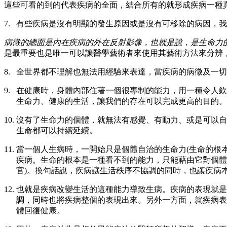
這些可看的到的代表疾病的全面，結合所有的就形成疾病一種
7.
有些疾病是沒有明顯的發生原因或是沒有可移除的病因，我
病徵的總面是內在疾病的外在反射影像，也就是說，是生命力
是最重要也是唯一可以讓醫學藝術者來使用其藝術方法來分辨
8.
全世界都不理解也無法用經驗來表達，當疾病的病徵及一切
9.
在健康時，身體內部住著一個很專制的能力，用一種令人欽
生命力、健康的生活，讓我們的存在可以完成更高的目的。
10.
沒有了生命力的個體，就無法有感覺、有動力、或是可以自
生命都可以持續延續。
11.
當一個人生病時，一開始只是個體自治的生命力
(
生命的根
疾病。生命的根本是一種看不到的能力，只能藉由它對個體
官
)
。換句話說，疾病讓生活秩序不協調的同時，也讓疾病
12.
也就是疾病改變生活的這種能力導致生病。疾病的表現就是
調，同時也將疾病整個的表現出來。另外一方面，就疾病表
體回復健康。